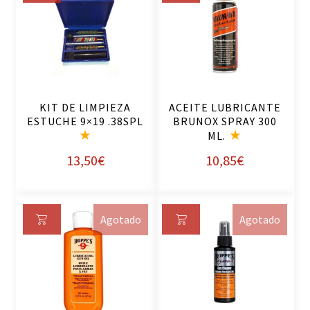
Añ
Añ
ad
ad
ir
ir
al
al
ca
ca
rri
rri
KIT DE LIMPIEZA
ACEITE LUBRICANTE
to
to
ESTUCHE 9×19 .38SPL
BRUNOX SPRAY 300
ML.
13,50
€
10,85
€
Agotado
Agotado
Le
Le
er
er
m
m
ás
ás