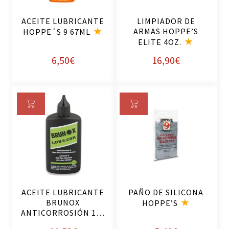
ACEITE LUBRICANTE
LIMPIADOR DE
ARMAS HOPPE’S
HOPPE´S 9 67ML
ELITE 4OZ.
6,50
€
16,90
€
Añ
Añ
ad
ad
ir
ir
al
al
ca
ca
rri
rri
ACEITE LUBRICANTE
PAÑO DE SILICONA
to
to
BRUNOX
HOPPE’S
ANTICORROSIÓN 100
ML.