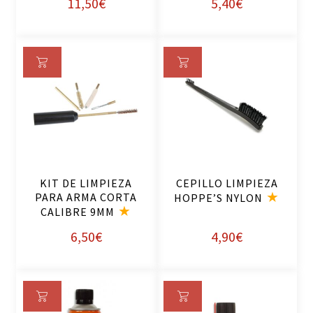
11,50
€
5,40
€
Añ
Añ
ad
ad
ir
ir
al
al
ca
ca
rri
rri
KIT DE LIMPIEZA
CEPILLO LIMPIEZA
to
to
PARA ARMA CORTA
HOPPE’S NYLON
CALIBRE 9MM
6,50
€
4,90
€