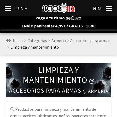
CUENTA
MENU
Paga a tu ritmo
ENVÍO peninsular 4,95€ / GRATIS +100€
Inicio
Categorías
Armería
Accesorios para armas
Limpieza y mantenimiento
LIMPIEZA Y
MANTENIMIENTO
@
ACCESORIOS PARA ARMAS
@ ARMERÍA
Productos para limpieza y mantenimiento de
armas: aceites lubricantes, paños, baquetas serpiente