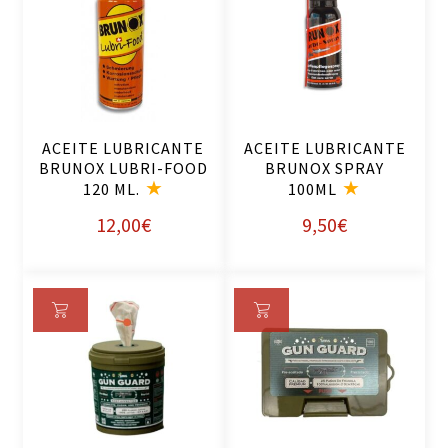
Añ
Añ
ad
ad
ir
ir
al
al
ca
ca
rri
rri
ACEITE LUBRICANTE
ACEITE LUBRICANTE
to
to
BRUNOX LUBRI-FOOD
BRUNOX SPRAY
120 ML.
100ML
12,00
€
9,50
€
Añ
Añ
ad
ad
ir
ir
al
al
ca
ca