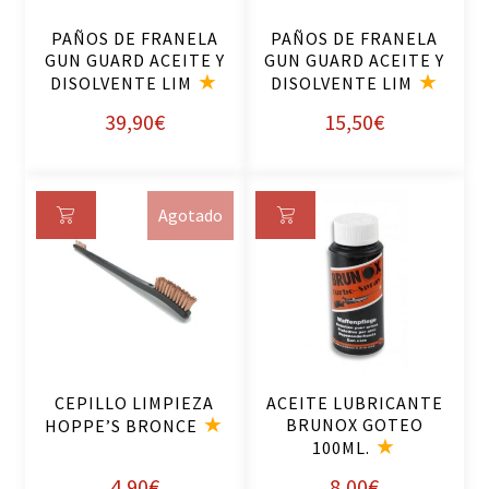
rri
rri
PAÑOS DE FRANELA
PAÑOS DE FRANELA
to
to
GUN GUARD ACEITE Y
GUN GUARD ACEITE Y
DISOLVENTE LIM
DISOLVENTE LIM
39,90
€
15,50
€
Agotado
Le
Añ
er
ad
m
ir
ás
al
ca
rri
CEPILLO LIMPIEZA
ACEITE LUBRICANTE
to
BRUNOX GOTEO
HOPPE’S BRONCE
100ML.
4,90
€
8,00
€