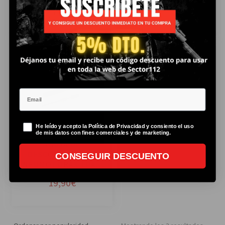
25,00
€
25,00
€
Añ
ad
Email
ir
al
ca
Politica de privacidad
He leído y acepto la Política de Privacidad y consiento el uso
rri
de mis datos con fines comerciales y de marketing.
AGUJA DE
to
DESCOMPRESIÓN
CONSEGUIR DESCUENTO
NEUMOTORAX TPAK
19,90
€
Orden