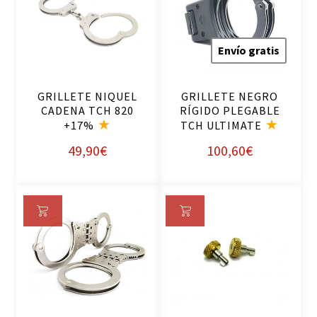
ad
ad
ir
ir
al
al
Envío gratis
ca
ca
rri
rri
GRILLETE NIQUEL
GRILLETE NEGRO
to
to
CADENA TCH 820
RÍGIDO PLEGABLE
+17%
TCH ULTIMATE
49,90
€
100,60
€
Añ
Añ
ad
ad
ir
ir
al
al
ca
ca