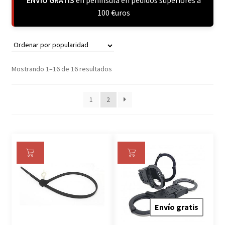
ENVÍO GRATIS
en península en pedidos superiores a
100 €uros
Mostrando 1–16 de 16 resultados
1
2
Añ
Añ
ad
ad
ir
ir
al
al
Envío gratis
ca
ca