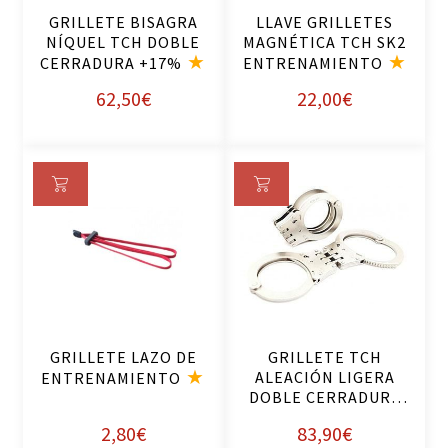
rri
rri
GRILLETE BISAGRA
LLAVE GRILLETES
to
to
NÍQUEL TCH DOBLE
MAGNÉTICA TCH SK2
CERRADURA +17%
ENTRENAMIENTO
62,50
€
22,00
€
Añ
Añ
ad
ad
ir
ir
al
al
ca
ca
rri
rri
GRILLETE LAZO DE
GRILLETE TCH
to
to
ALEACIÓN LIGERA
ENTRENAMIENTO
DOBLE CERRADURA
+17%
2,80
€
83,90
€