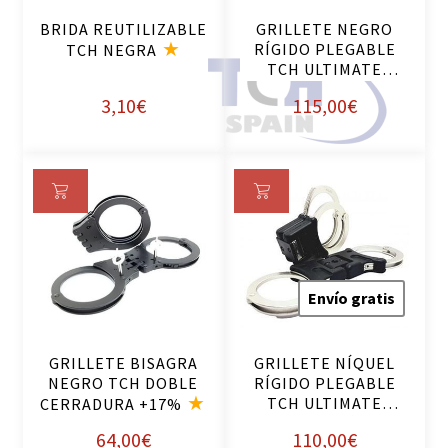
rri
rri
BRIDA REUTILIZABLE
GRILLETE NEGRO
to
to
RÍGIDO PLEGABLE
TCH NEGRA
TCH ULTIMATE
DOBLE
3,10
€
115,00
€
Añ
Añ
ad
ad
ir
ir
al
al
Envío gratis
ca
ca
rri
rri
GRILLETE BISAGRA
GRILLETE NÍQUEL
to
to
NEGRO TCH DOBLE
RÍGIDO PLEGABLE
TCH ULTIMATE
CERRADURA +17%
DOBLE
64,00
€
110,00
€