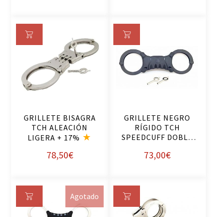
Añ
Añ
ad
ad
ir
ir
al
al
ca
ca
rri
rri
GRILLETE BISAGRA
GRILLETE NEGRO
to
to
TCH ALEACIÓN
RÍGIDO TCH
SPEEDCUFF DOBLE
LIGERA + 17%
CERRADUR
78,50
€
73,00
€
Agotado
Le
Añ