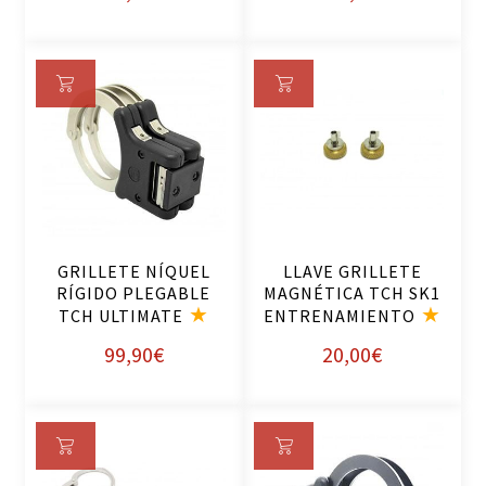
Añ
Añ
ad
ad
ir
ir
al
al
ca
ca
rri
rri
GRILLETE NÍQUEL
LLAVE GRILLETE
to
to
RÍGIDO PLEGABLE
MAGNÉTICA TCH SK1
TCH ULTIMATE
ENTRENAMIENTO
99,90
€
20,00
€
Añ
Añ