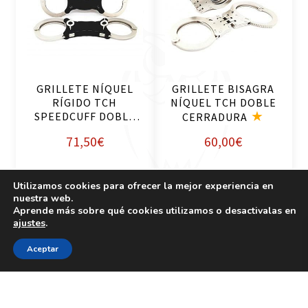
er
ad
m
ir
ás
al
ca
rri
GRILLETE NÍQUEL
GRILLETE BISAGRA
to
RÍGIDO TCH
NÍQUEL TCH DOBLE
SPEEDCUFF DOBLE
CERRADURA
CERRADU
71,50
€
60,00
€
Utilizamos cookies para ofrecer la mejor experiencia en
Todos los productos de esta categoría han sido cargados.
nuestra web.
Aprende más sobre qué cookies utilizamos o desactivalas en
ajustes
.
0
Aceptar
Mostrando 1–16 de 16 resultados
1
2