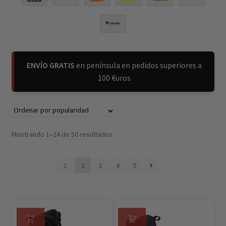
ENVÍO GRATIS
en península en pedidos superiores a
100 €uros
Mostrando 1–24 de 50 resultados
1
2
3
4
5