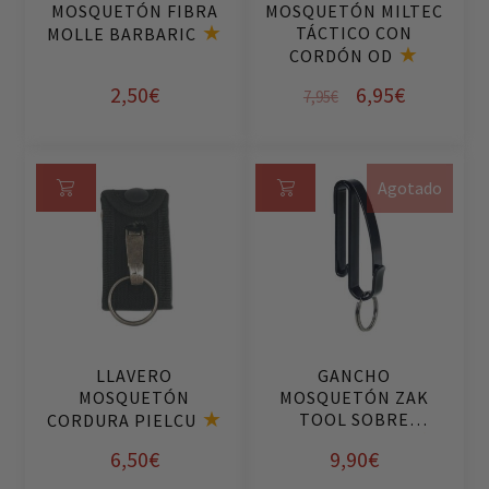
MOSQUETÓN FIBRA
MOSQUETÓN MILTEC
to
TÁCTICO CON
MOLLE BARBARIC
CORDÓN OD
El
El
2,50
€
6,95
€
7,95
€
precio
precio
original
actual
Agotado
era:
es:
Añ
Le
7,95€.
6,95€.
ad
er
ir
m
al
ás
ca
rri
LLAVERO
GANCHO
to
MOSQUETÓN
MOSQUETÓN ZAK
TOOL SOBRE
CORDURA PIELCU
DIMENSIONADO
6,50
€
9,90
€