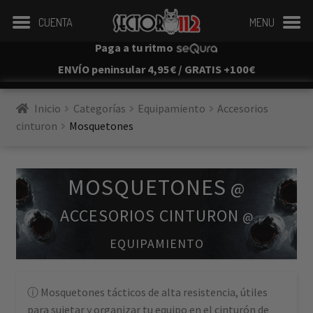
CUENTA
MENU
Paga a tu ritmo
ENVÍO peninsular 4,95€ / GRATIS +100€
Inicio
Categorías
Equipamiento
Accesorios 
cinturon
Mosquetones
MOSQUETONES
@
ACCESORIOS CINTURON
@
EQUIPAMIENTO
Mosquetones tácticos de alta resistencia, útiles
para sujetar y organizar tu equipo en el cinturón de