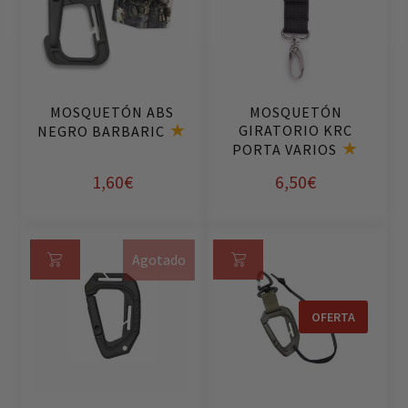
ad
ad
ir
ir
al
al
ca
ca
rri
rri
MOSQUETÓN ABS
MOSQUETÓN
to
to
GIRATORIO KRC
NEGRO BARBARIC
PORTA VARIOS
1,60
€
6,50
€
Agotado
Le
Añ
er
ad
OFERTA
m
ir
ás
al
ca
rri