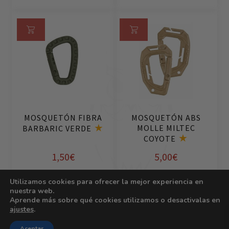
Añ
Añ
ad
ad
ir
ir
al
al
ca
ca
rri
rri
MOSQUETÓN FIBRA
MOSQUETÓN ABS
to
to
MOLLE MILTEC
BARBARIC VERDE
COYOTE
1,50
€
5,00
€
Utilizamos cookies para ofrecer la mejor experiencia en
nuestra web.
Aprende más sobre qué cookies utilizamos o desactivalas en
ajustes
.
Añ
Añ
0
ad
ad
Aceptar