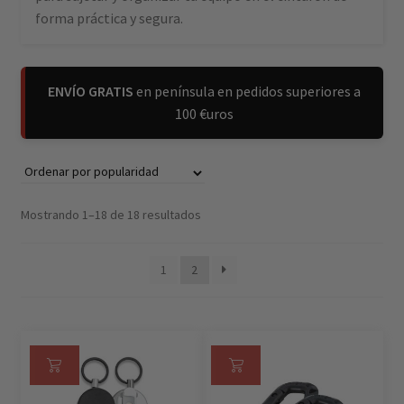
forma práctica y segura.
ENVÍO GRATIS
en península en pedidos superiores a
100 €uros
Mostrando 1–18 de 18 resultados
1
2
Añ
Se