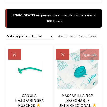
ENVÍO GRATIS
en península en pedidos superiores a
100 €uros
Orden
Mostrando los 2 resultados
por
popula
Agotado
Añ
Le
ad
er
ir
m
al
ás
ca
rri
CÁNULA
MASCARILLA RCP
to
NASOFARINGEA
DESECHABLE
RUSCH28
UNIDIRECCIONAL