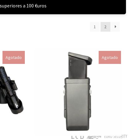
superiores a 100 €uros
1
2
Leer más
Agotado
Agotado