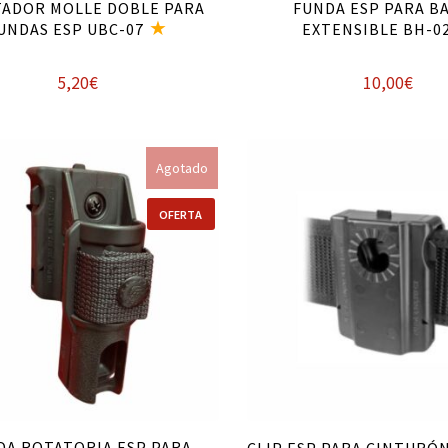
ADOR MOLLE DOBLE PARA
FUNDA ESP PARA B
UNDAS ESP UBC-07
EXTENSIBLE BH-0
5,20
€
10,00
€
Leer más
Añadir al carrito
Agotado
OFERTA
DA ROTATORIA ESP PARA