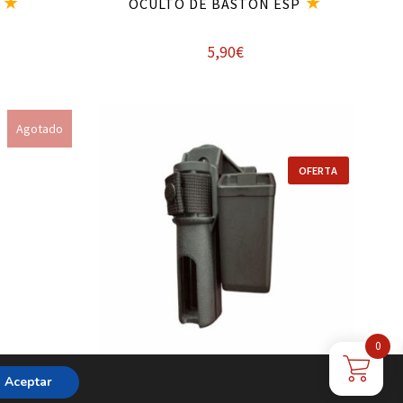
OCULTO DE BASTÓN ESP
5,90
€
Añadir al carrito
Agotado
OFERTA
0
PLE PARA
FUNDA ROTATORIA ESP DOBLE
Aceptar
4
DEFENSA + CARGADOR