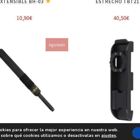
EXTENSIBLE BH-03
ESTRECHO TBT21
10,90
€
40,50
€
Leer más
Leer más
Agotado
okies para ofrecer la mejor experiencia en nuestra web.
N DE ENTRENAMIENTO ESP
ADAPTADOR MOLLE SIM
sobre qué cookies utilizamos o desactivalas en
ajustes
.
TB21
FUNDAS ESP UBC-0