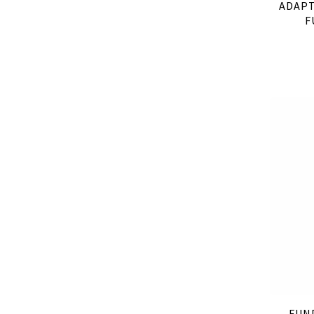
ADAPT
F
FUN