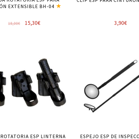
CLIP ESP PARA CINTURÓ
ÓN EXTENSIBLE BH-04
El
El
15,30
€
3,90
€
18,00
€
precio
precio
original
actual
Añadir al carrito
era:
es:
18,00€.
15,30€.
 ROTATORIA ESP LINTERNA
ESPEJO ESP DE INSPEC