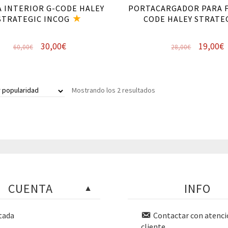
 INTERIOR G-CODE HALEY
PORTACARGADOR PARA F
STRATEGIC INCOG
CODE HALEY STRATE
El
El
El
E
30,00
€
19,00
€
60,00
€
28,00
€
precio
precio
precio
p
Este
original
actual
original
a
producto
era:
es:
era:
e
tiene
Ordenado
Mostrando los 2 resultados
múltiples
por
60,00€.
30,00€.
28,00€.
1
variantes.
popularidad
Las
opciones
se
pueden
elegir
en
CUENTA
INFO
la
página
de
tada
Contactar con atenci
producto
cliente