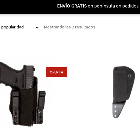
ENVÍO GRATIS
en península en pedidos 
Ordenado
Mostrando los 2 resultados
por
popularidad
Seleccionar opciones
Añadir al carrito
OFERTA