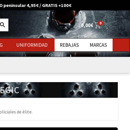
O peninsular 4,95€ / GRATIS +100€
0
0,00
€
G
UNIFORMIDAD
REBAJAS
MARCAS
uevos
EGIC
iciales de élite.