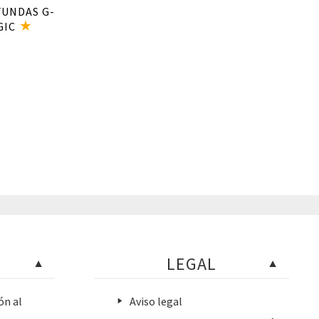
UNDAS G-
GIC
l
recio
ctual
s:
9,00€.
LEGAL
ón al
Aviso legal