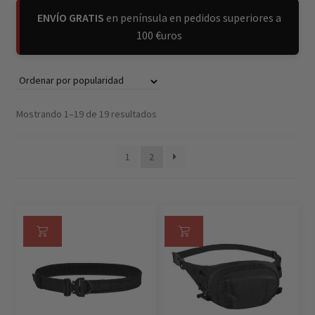
ENVÍO GRATIS
en península en pedidos superiores a
100 €uros
Mostrando 1–19 de 19 resultados
1
2
Se
Se
le
le
cci
cci
on
on