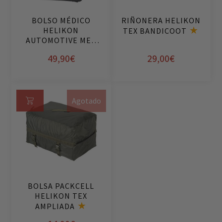
op
BOLSO MÉDICO
RIÑONERA HELIKON
ci
HELIKON
TEX BANDICOOT
on
AUTOMOTIVE MED
es
KIT
49,90
€
29,00
€
Este
producto
Agotado
tiene
Le
múltiples
er
variantes.
m
Las
ás
opciones
se
pueden
BOLSA PACKCELL
elegir
HELIKON TEX
en
AMPLIADA
la