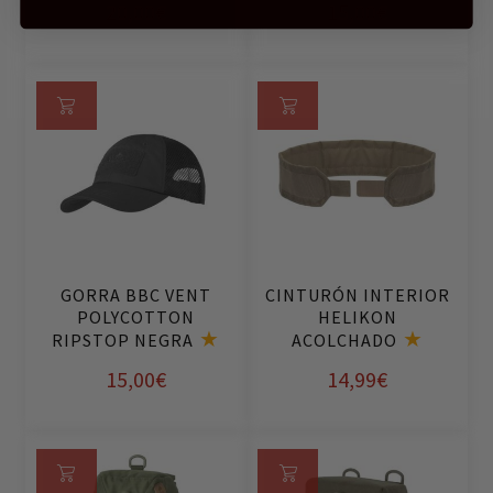
20,00
€
15,00
€
Añ
Añ
ad
ad
ir
ir
al
al
ca
ca
rri
rri
GORRA BBC VENT
CINTURÓN INTERIOR
to
to
POLYCOTTON
HELIKON
RIPSTOP NEGRA
ACOLCHADO
15,00
€
14,99
€