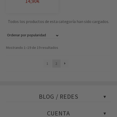
14,90
€
página
de
producto
Todos los productos de esta categoría han sido cargados.
Mostrando 1–19 de 19 resultados
1
2
BLOG / REDES
Blog Policial
CUENTA
Tests policiales