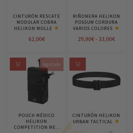
ar
ar
op
op
CINTURÓN RESCATE
RIÑONERA HELIKON
ci
ci
MODULAR COBRA
POSSUM CORDURA
on
on
HELIKON MOLLE
VARIOS COLORES
es
es
Rango
62,00
€
29,90
€
-
33,00
€
de
Este
Este
precios
producto
producto
Agotado
tiene
tiene
desde
Le
Se
múltiples
múltiples
29,90€
er
le
variantes.
variantes.
hasta
m
cci
Las
Las
ás
on
33,00€
opciones
opciones
ar
se
se
op
pueden
pueden
POUCH MÉDICO
CINTURÓN HELIKON
ci
elegir
elegir
HELIKON
URBAN TACTICAL
on
en
en
COMPETITION MED
es
la
la