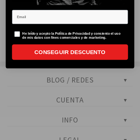
14,00
€
Email
Politica de privacidad
He leído y acepto la Política de Privacidad y consiento el uso
de mis datos con fines comerciales y de marketing.
CONSEGUIR DESCUENTO
Mostrando el único resultado
BLOG / REDES
Blog Policial
CUENTA
Tests policiales
Instagram
Portada
INFO
Facebook
Mi cuenta
YouTube
Mis pedidos
Contactar con atención al cliente
Twitter
LEGAL
Mis descargas