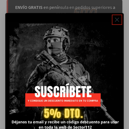
ENVÍO GRATIS
en península en pedidos superiores a
100 €uros
Mostrando el único resultado
Añ
ad
ir
al
ca
rri
SPRAY DE PIMIENTA
to
FITO DEFENSA
AEROSOL