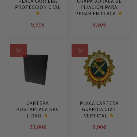
PLACA CARTERA
CHAPA DORADA DE
la
to
to
PROTECCIÓN CIVIL
FIJACIÓN PARA
página
PEGAR EN PLACA
de
9,90
€
4,50
€
producto
Se
Añ
le
ad
cci
ir
on
al
ar
ca
op
rri
CARTERA
PLACA CARTERA
ci
to
PORTAPLACA KRC
GUARDIA CIVIL
on
LIBRO
VERTICAL
es
23,00
€
9,90
€