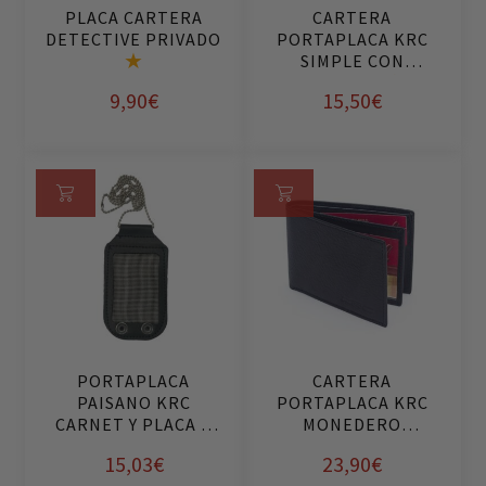
pueden
pueden
PLACA CARTERA
CARTERA
ci
elegir
elegir
DETECTIVE PRIVADO
PORTAPLACA KRC
on
en
en
SIMPLE CON
es
la
la
BANDERA
9,90
€
15,50
€
página
página
de
de
Este
producto
producto
producto
tiene
Añ
Se
múltiples
ad
le
variantes.
ir
cci
Las
al
on
opciones
ca
ar
se
rri
op
pueden
PORTAPLACA
CARTERA
to
ci
elegir
PAISANO KRC
PORTAPLACA KRC
on
en
CARNET Y PLACA +
MONEDERO
es
la
CADENA
EXTERIOR
15,03
€
23,90
€
página