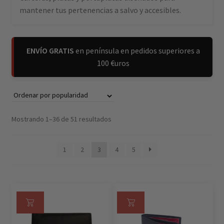
mantener tus pertenencias a salvo y accesibles.
ENVÍO GRATIS
en península en pedidos superiores a
100 €uros
Mostrando 1–36 de 51 resultados
1
2
3
4
5
Se
Se