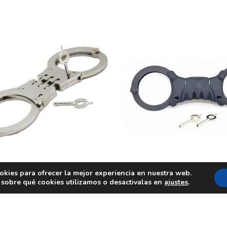
Añadir al carrito
Añadir al carrito
okies para ofrecer la mejor experiencia en nuestra web.
TE BISAGRA TCH ALEACIÓN
GRILLETE NEGRO RÍG
sobre qué cookies utilizamos o desactivalas en
ajustes
.
LIGERA + 17%
SPEEDCUFF DOBLE CER
78,50
€
73,00
€