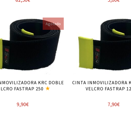
62,50
€
5,00
€
Leer más
Leer más
Agotado
INMOVILIZADORA KRC DOBLE
CINTA INMOVILIZADORA 
ELCRO FASTRAP 250
VELCRO FASTRAP 1
9,90
€
7,90
€