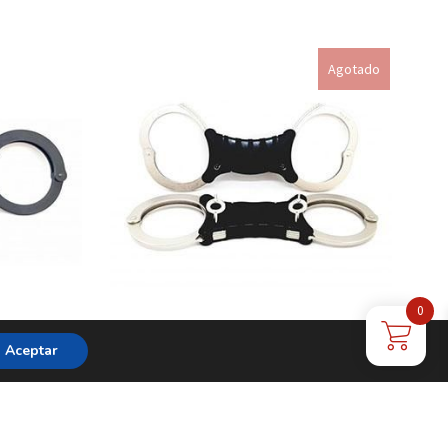
Leer más
Agotado
0
IDO TCH
GRILLETE NÍQUEL RÍGIDO TCH
Aceptar
RADUR
SPEEDCUFF DOBLE CERRADU
71,50
€