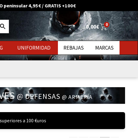
O peninsular 4,95€ / GRATIS +100€
0
0,00
€
G
UNIFORMIDAD
REBAJAS
MARCAS
uevos
AVES
@ DEFENSAS
@ ARMERÍA
superiores a 100 €uros