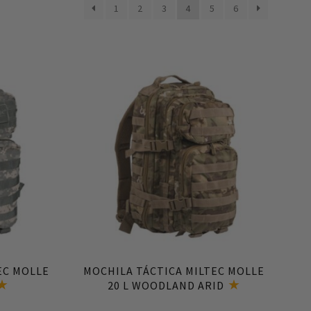
1
2
3
4
5
6
Añadir al carrito
EC MOLLE
MOCHILA TÁCTICA MILTEC MOLLE
20 L WOODLAND ARID