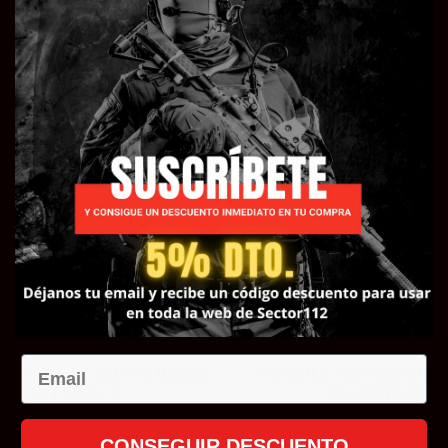
35,90
€
35,90
€
Añadir al carrito
Añadir al carrito
Email
LA TÁCTICA MILTEC MOLLE
MOCHILA TÁCTICA MILT
20 L GRIS
20 L COYOTE
CONSEGUIR DESCUENTO