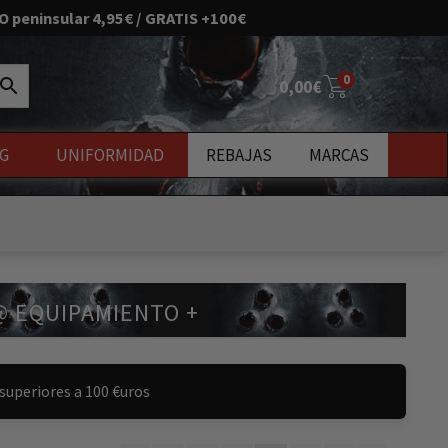
O peninsular 4,95€ / GRATIS +100€
0
0,00
€
G
UNIFORMIDAD
REBAJAS
MARCAS
uevos
 EQUIPAMIENTO +
superiores a 100 €uros