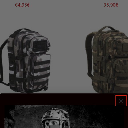
64,95
€
35,90
€
Añadir al carrito
Añadir al carrito
LA TÁCTICA MILTEC MOLLE
MOCHILA TÁCTICA MILT
20 L URBAN CAMO
20 L WOODLAND