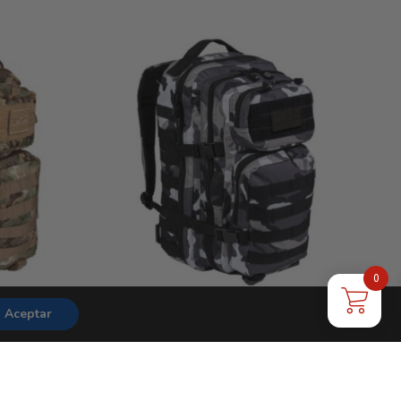
Añadir al carrito
0
EC MOLLE
MOCHILA TÁCTICA MILTEC MOLLE
Aceptar
ID
36 L URBAN CAMO
40,50
€