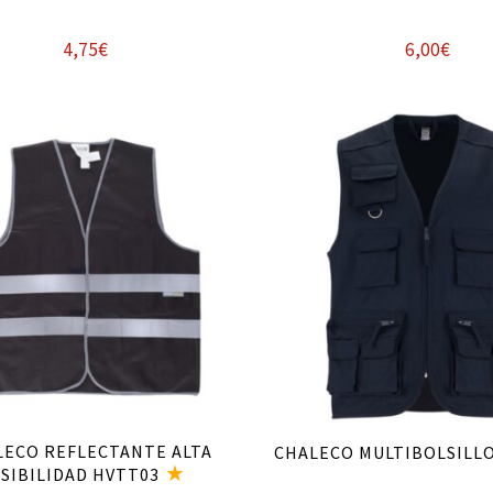
4,75
€
6,00
€
Añadir al carrito
Seleccionar opcione
LECO REFLECTANTE ALTA
CHALECO MULTIBOLSILLO
ISIBILIDAD HVTT03