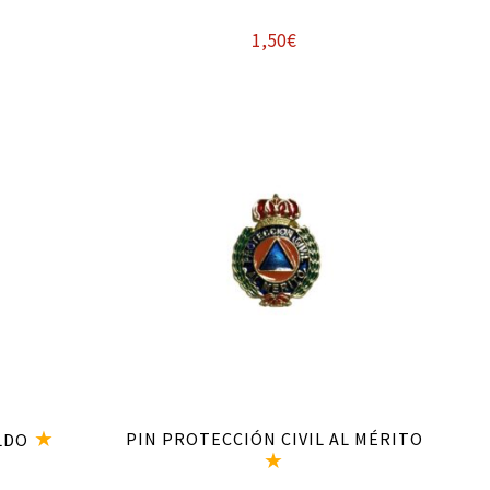
l
1,50
€
recio
ctual
Añadir al carrito
s:
0,00€.
PIN PROTECCIÓN CIVIL AL MÉRITO
LDO