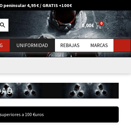
O peninsular 4,95€ / GRATIS +100€
0
0,00
€
G
UNIFORMIDAD
REBAJAS
MARCAS
uevos
DAD
superiores a 100 €uros