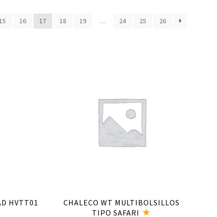
15
16
17
18
19
…
24
25
26
Seleccionar opciones
AD HVTT01
CHALECO WT MULTIBOLSILLOS
TIPO SAFARI