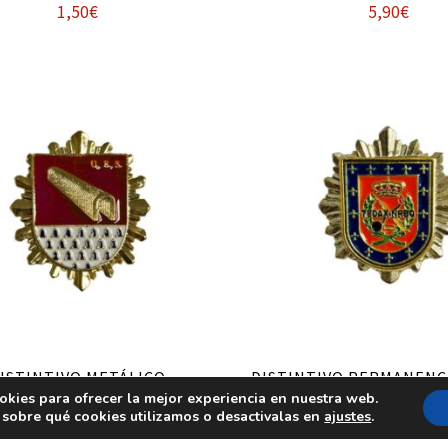
1,50
€
5,90
€
Añadir al carrito
Añadir al carrito
ISTINTIVO METÁLICO
DISTINTIVO PERMANENC
ERMANENCIA U.E.S.
NRBQ (ANTIGUO)
okies para ofrecer la mejor experiencia en nuestra web.
sobre qué cookies utilizamos o desactivalas en
ajustes
.