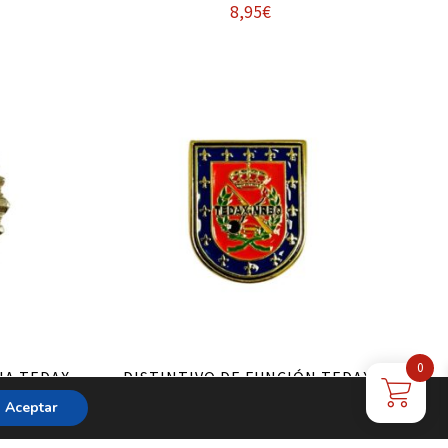
8,95
€
Añadir al carrito
0
IA TEDAX-
DISTINTIVO DE FUNCIÓN TEDAX-
NRBQ (ANTIGUO)
Aceptar