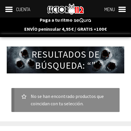
CUENTA
MENU
Paga a tu ritmo
ENVÍO peninsular 4,95€ / GRATIS +100€
RESULTADOS DE
BÚSQUEDA: “”
No se han encontrado productos que
coincidan con tu selección.