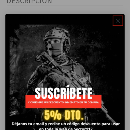
DESCRIPCIÓN
La Solución más simple, económica y efectiva para tu
seguridad.
Siéntete seguro/a con la mejor alarma personal portátil
de SABRE RED.
Esta alarma portátil cuenta con un diseño discreto y
compacto, parece un llavero, pero esconde el poder de
asustar a tu atacante y pedir ayuda rápidamente. Ideal para
mujeres, niños, adultos y personas mayores, es fácil de
usar, transportar y mantener. Con solo tirar de ella, la
cadena que sujeta la alarma se libera y empieza a sonar la
potente alarma sonora de 130 decibelios, audible a casi 400
metros de distancia, y enciende una luz LED de alta
visibilidad.
Características destacadas: