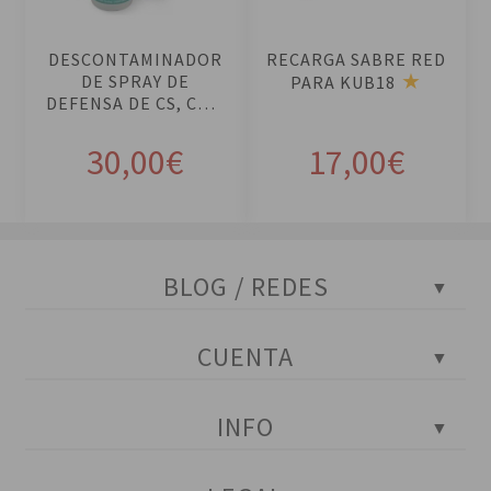
ca
ca
rri
rri
DESCONTAMINADOR
RECARGA SABRE RED
to
to
DE SPRAY DE
PARA KUB18
DEFENSA DE CS, CN Y
OC
30,00
€
17,00
€
BLOG / REDES
Blog Policial
CUENTA
Tests policiales
Instagram
Portada
INFO
Facebook
Mi cuenta
YouTube
Mis pedidos
Contactar con atención al cliente
Twitter