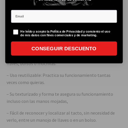
-Se activa por tirón: Activa la alarma de 130dB y una luz
Email
LED de 20 lúmenes.
– Diseño compacto y discreto: Es un llavero que no llama la
Politica de privacidad
He leído y acepto la Política de Privacidad y consiento el uso
atención.
de mis datos con fines comerciales y de marketing.
– Baterías convencionales: Incluye baterías de tipo botón.
CONSEGUIR DESCUENTO
– Ponlo en cualquier sitio: Mosquetón metálico para fijar a
llaves, bolsos o mochilas.
– Uso reutilizable: Practica su funcionamiento tantas
veces como quieras.
– Su texturizado y forma te asegura su funcionamiento
incluso con las manos mojadas,
– Fácil de reconocer y localizar al tacto, sin necesidad de
verlo, entre un manojo de llaves o en un bolso.