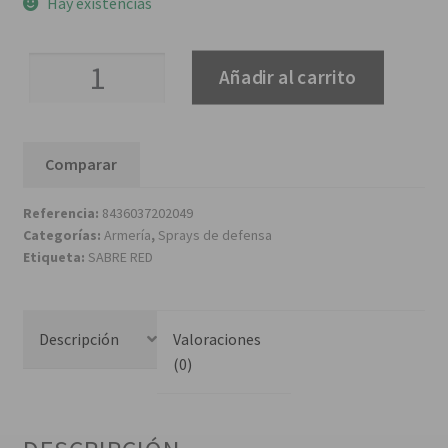
Hay existencias
Alarma
Añadir al carrito
portatil
acústica
de
Comparar
130db
cantidad
Referencia:
8436037202049
Categorías:
Armería
,
Sprays de defensa
Etiqueta:
SABRE RED
Descripción
Valoraciones
(0)