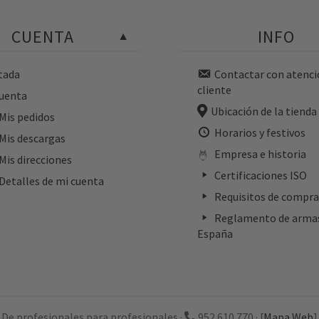
CUENTA
INFO
tada
Contactar con atenci
cliente
cuenta
Ubicación de la tiend
Mis pedidos
Horarios y festivos
Mis descargas
Empresa e historia
Mis direcciones
Certificaciones ISO
Detalles de mi cuenta
Requisitos de compra
Reglamento de arma
España
· De profesionales para profesionales ·
952 610 770
·
[
Mapa Web
]