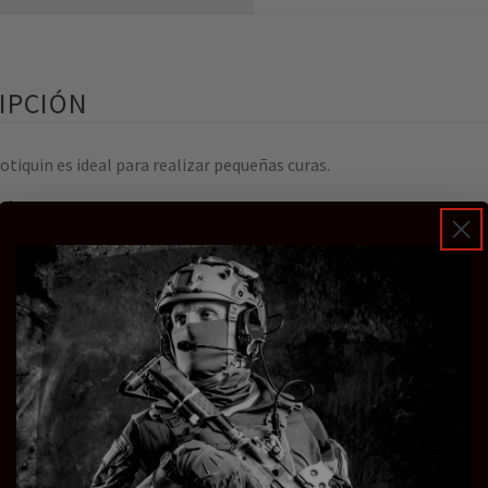
IPCIÓN
otiquin es ideal para realizar pequeñas curas.
IÓN:
ara heridas (5 x 5 cm)
bles
s higiénicas
iritas (4 cm x 1 m)
7,5 cm x 4,5 m)
apo