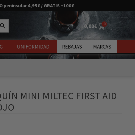
O peninsular 4,95€ / GRATIS +100€
0
0,00
€
G
UNIFORMIDAD
REBAJAS
MARCAS
uevos
UÍN MINI MILTEC FIRST AID
OJO
€