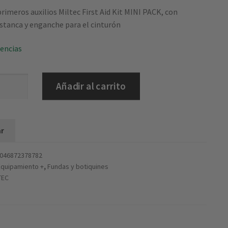
primeros auxilios Miltec First Aid Kit MINI PACK, con
stanca y enganche para el cinturón
tencias
Añadir al carrito
r
046872378782
Equipamiento +
,
Fundas y botiquines
TEC