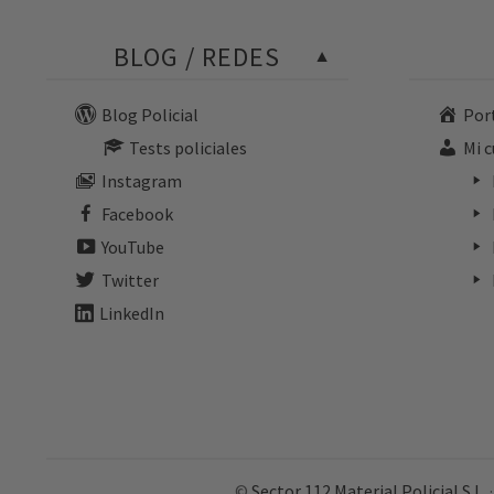
BLOG / REDES
Blog Policial
Por
Tests policiales
Mi 
Instagram
Facebook
YouTube
Twitter
LinkedIn
©
Sector 112 Material Policial S.L.