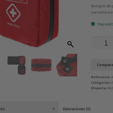
Botiquín de 
cremallera e
Hay exis
Botiquín
mini
MILTEC
First
Compara
Aid
Kit
Referencia:
4
Rojo
Categorías:
cantidad
Etiqueta:
MIL
ión
Valoraciones (0)