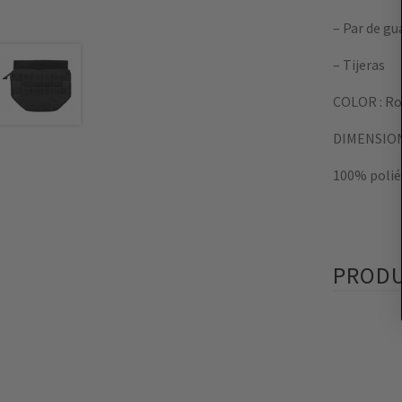
– Par de gu
– Tijeras
COLOR : Ro
DIMENSIONE
100% polié
PRODU