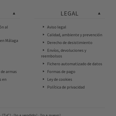
LEGAL
ón al
Aviso legal
Calidad, ambiente y prevención
a en Málaga
Derecho de desistimiento
Envíos, devoluciones y
reembolsos
Fichero automatizado de datos
 de armas
Formas de pago
s en
Ley de cookies
Política de privacidad
·
[
TyC
]
·
[
lo + vendido
]
·
[
lo + nuevo
]