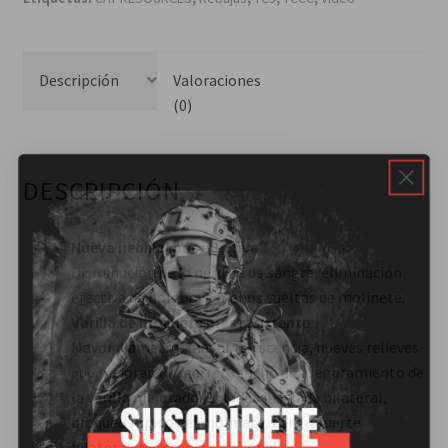
Descripción
Valoraciones
(0)
DESCRIPCIÓN
Nueva hebilla más efectiva
Disminución de la pérdida de sangre, eliminación
efectiva de holguras, menos vueltas de molinete.
Varilla de molinete más resistente
Mayor diámetro, mayor resistencia, nueves relieves
que mejoran el agarre. Gancho de aseguramiento de
la varilla mejorado. Entrada biselada bilateral,
bloqueo rápido del molinete, contrafuerte
bilateral, resistencia adicional.