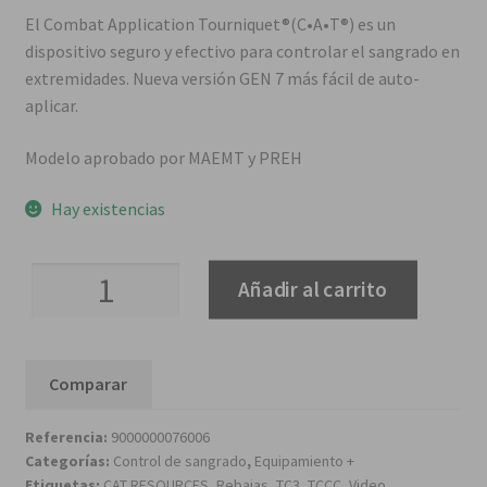
precio
precio
El Combat Application Tourniquet®(C•A•T®) es un
dispositivo seguro y efectivo para controlar el sangrado en
original
actual
extremidades. Nueva versión GEN 7 más fácil de auto-
aplicar.
era:
es:
Modelo aprobado por MAEMT y PREH
41,00€.
36,90€.
Hay existencias
Torniquete
Añadir al carrito
C.A.T.
Gen
7
Comparar
cantidad
Referencia:
9000000076006
Categorías:
Control de sangrado
,
Equipamiento +
Etiquetas:
CAT RESOURCES
,
Rebajas
,
TC3
,
TCCC
,
Video