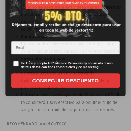
Gancho de aseguramiento de la varilla mejorado
Entrada biselada bilateral, bloqueo rápido del
molinete, contrafuerte bilateral, resistencia
adicional.
Banda de cierre
Email
Nueva banda de cierre reforzada, color gris por
consideraciones tácticas (solo en versión táctica).
Nueva placa de ajuste
Politica de privacidad
He leído y acepto la Política de Privacidad y consiento el uso
Ajuste mejorado con bordes biselados.
de mis datos con fines comerciales y de marketing.
Correa ajuste exclusiva y patentada
CONSEGUIR DESCUENTO
Distribución verdaderamente uniforme de la
presión circunferencial.
El Instituto de Investigación del Ejército de EE. UU.
lo consideró 100% efectivo para ocluir el flujo de
sangre en extremidades superiores e inferiores.
RECOMENDADO por el CoTCCC.