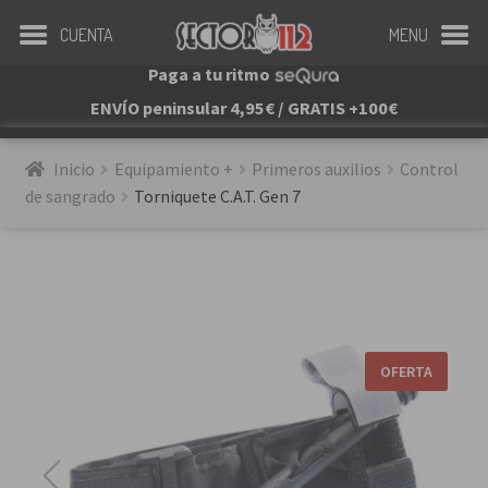
CUENTA
MENU
Paga a tu ritmo
ENVÍO peninsular 4,95€ / GRATIS +100€
Inicio
Equipamiento +
Primeros auxilios
Control 
de sangrado
Torniquete C.A.T. Gen 7
OFERTA