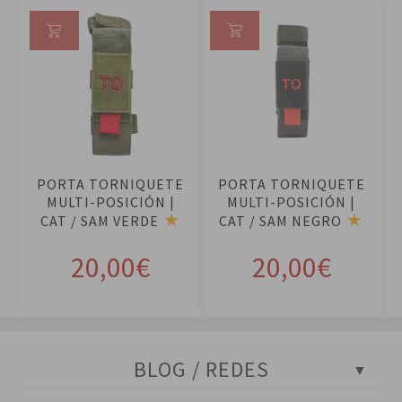
Añ
Añ
ad
ad
ir
ir
al
al
ca
ca
rri
rri
PORTA TORNIQUETE
PORTA TORNIQUETE
to
to
MULTI-POSICIÓN |
MULTI-POSICIÓN |
CAT / SAM VERDE
CAT / SAM NEGRO
20,00
€
20,00
€
BLOG / REDES