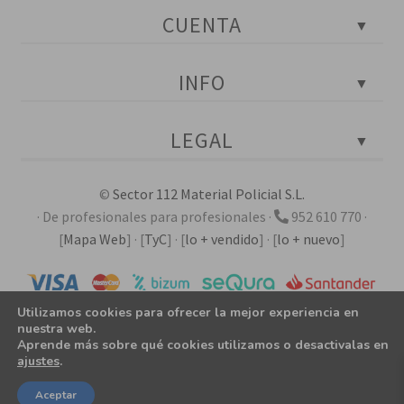
Blog Policial
CUENTA
Tests policiales
Instagram
Portada
INFO
Facebook
Mi cuenta
YouTube
Mis pedidos
Contactar con atención al cliente
Twitter
LEGAL
Mis descargas
Ubicación de la tienda en Málaga
LinkedIn
Mis direcciones
Horarios y festivos
Aviso legal
Detalles de mi cuenta
©
Sector 112 Material Policial S.L.
Empresa e historia
Calidad, ambiente y prevención
· De profesionales para profesionales ·
952 610 770
·
Certificaciones ISO
Derecho de desistimiento
[
Mapa Web
]
·
[
TyC
]
·
[
lo + vendido
]
·
[
lo + nuevo
]
Requisitos de compra de armas
Envíos, devoluciones y reembolsos
Reglamento de armas en España
Fichero automatizado de datos
Formas de pago
Utilizamos cookies para ofrecer la mejor experiencia en
nuestra web.
Ley de cookies
Aprende más sobre qué cookies utilizamos o desactivalas en
ajustes
.
Política de privacidad
0
Aceptar