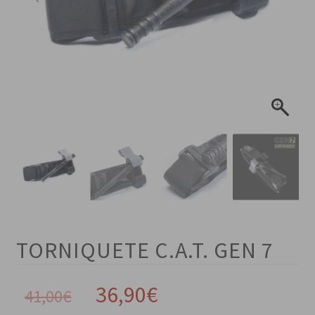
TORNIQUETE C.A.T. GEN 7
El
El
36,90
€
41,00
€