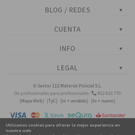
BLOG / REDES
Blog Policial
CUENTA
Tests policiales
Instagram
Portada
INFO
Facebook
Mi cuenta
YouTube
Mis pedidos
Contactar con atención al cliente
Twitter
LEGAL
Mis descargas
Ubicación de la tienda en Málaga
LinkedIn
Mis direcciones
Horarios y festivos
Aviso legal
Detalles de mi cuenta
©
Sector 112 Material Policial S.L.
Empresa e historia
Calidad, ambiente y prevención
· De profesionales para profesionales ·
952 610 770
·
Certificaciones ISO
Derecho de desistimiento
[
Mapa Web
]
·
[
TyC
]
·
[
lo + vendido
]
·
[
lo + nuevo
]
Requisitos de compra de armas
Envíos, devoluciones y reembolsos
Reglamento de armas en España
Fichero automatizado de datos
Formas de pago
Utilizamos cookies para ofrecer la mejor experiencia en
nuestra web.
Ley de cookies