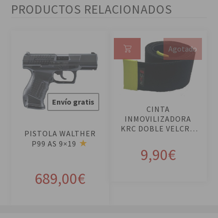
PRODUCTOS RELACIONADOS
Agotado
Le
er
m
ás
Envío gratis
CINTA
INMOVILIZADORA
KRC DOBLE VELCRO
PISTOLA WALTHER
FASTRAP 250
P99 AS 9×19
9,90
€
689,00
€