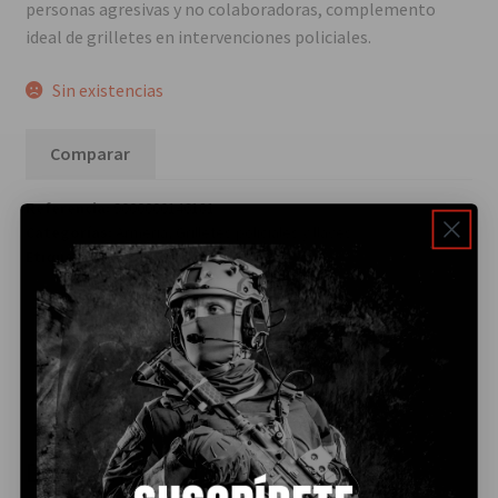
personas agresivas y no colaboradoras, complemento
ideal de grilletes en intervenciones policiales.
Sin existencias
Comparar
Referencia:
9000000146181
Categorías:
Armería
,
Grilletes policiales y llaves
Etiqueta:
KRC TACTICAL
Descripción
Valoraciones
(0)
DESCRIPCIÓN