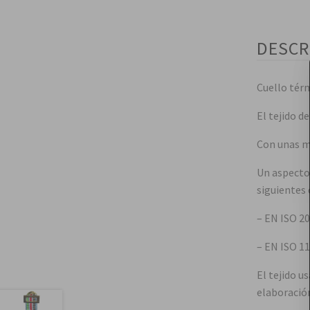
DESCR
Cuello térm
El tejido d
Con unas me
Un aspecto 
siguientes 
– EN ISO 20
– EN ISO 11
El tejido u
elaboración