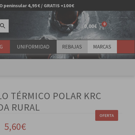
O peninsular 4,95€ / GRATIS +100€
0
0,00
€
G
UNIFORMIDAD
REBAJAS
MARCAS
uevos
LO TÉRMICO POLAR KRC
DA RURAL
OFERTA
El
El
5,60
€