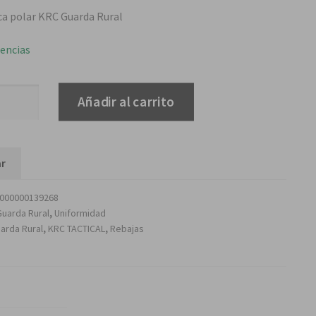
precio
precio
a polar KRC Guarda Rural
original
actual
tencias
era:
es:
Añadir al carrito
8,00€.
5,60€.
r
000000139268
Guarda Rural
,
Uniformidad
arda Rural
,
KRC TACTICAL
,
Rebajas