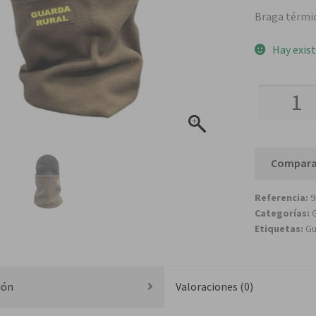
Braga térmic
Hay exis
Cuello
térmico
polar
KRC
Compara
Guarda
Rural
Referencia:
9
cantidad
Categorías:
Etiquetas:
Gu
ión
Valoraciones (0)