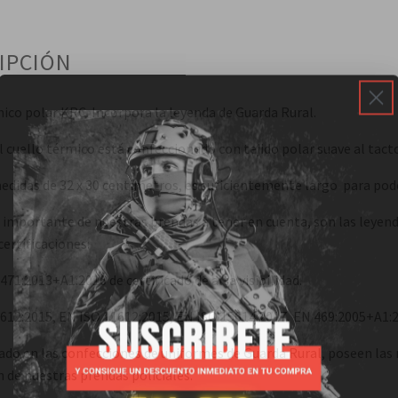
IPCIÓN
ico polar KRC. Incorpora la leyenda de Guarda Rural.
el cuello térmico está confeccionado con tejido polar suave al tact
didas de 32 x 30 centímetros, es suficientemente largo para poder 
importante de nuestras prendas a tener en cuenta, son las leyend
certificaciones:
471:2013+A1:2016 de certificado de alta visibilidad.
612:2015, EN ISO 11612:2015, EN ISO 15614:2017, EN 469:2005+A1:200
sado en las confecciones de uniformes de Guarda Rural, poseen las 
 de nuestras prendas policiales.