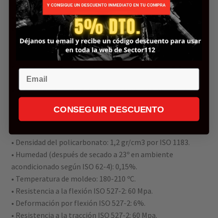
aeroespacial.
• Cantos redondeados y sin aristas.
• Pre-formado térmicamente a forma cóncava que
permite al agente antidisturbios inmovilizar al agresor
impidiendo que este pueda mover los brazos y piernas.
• Garantía de 5 años contra cualquier defecto de
Email
fabricación del policarbonato.
• Permite la videograbación desde detrás del escudo
sidistorsión. Ausencia de nervios y/o refuerzos en el escudo.
CONSEGUIR DESCUENTO
• Densidad del policarbonato: 1,2 gr/cm3 por ISO 1183.
• Humedad (después de secado a 23º en ambiente
acondicionado según ISO 62-4): 0,15%.
• Temperatura de moldeo: 180-210 ºC.
• Resistencia a la flexión ISO 527-2: 60 Mpa.
• Deformación por flexión ISO 527-2: 6%.
• Resistencia a la tracción ISO 527-2: 60 Mpa.