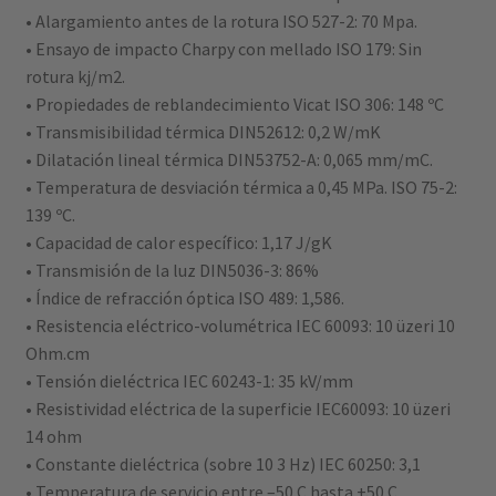
• Alargamiento antes de la rotura ISO 527-2: 70 Mpa.
• Ensayo de impacto Charpy con mellado ISO 179: Sin
rotura kj/m2.
• Propiedades de reblandecimiento Vicat ISO 306: 148 ºC
• Transmisibilidad térmica DIN52612: 0,2 W/mK
• Dilatación lineal térmica DIN53752-A: 0,065 mm/mC.
• Temperatura de desviación térmica a 0,45 MPa. ISO 75-2:
139 ºC.
• Capacidad de calor específico: 1,17 J/gK
• Transmisión de la luz DIN5036-3: 86%
• Índice de refracción óptica ISO 489: 1,586.
• Resistencia eléctrico-volumétrica IEC 60093: 10 üzeri 10
Ohm.cm
• Tensión dieléctrica IEC 60243-1: 35 kV/mm
• Resistividad eléctrica de la superficie IEC60093: 10 üzeri
14 ohm
• Constante dieléctrica (sobre 10 3 Hz) IEC 60250: 3,1
• Temperatura de servicio entre –50 C hasta +50 C