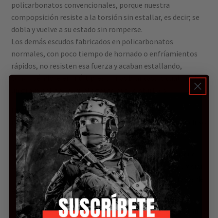
policarbonatos convencionales, porque nuestra
compopsición resiste a la torsión sin estallar, es decir; se
dobla y vuelve a su estado sin romperse.
Los demás escudos fabricados en policarbonatos
normales, con poco tiempo de hornado o enfríamientos
rápidos, no resisten esa fuerza y acaban estallando,
convirtiéndose en múltiples armas blancas, lo cual implica
un grave peligro para el agente anti-disturbios.
Nuestros escudos fácilmente alcanzan niveles de
resistencia de 150J de energía kinética al impacto e incluso
más de 20J de energía kinética del punzón.
• Fabricado en policarbonatos de última generación que
ofrecen mayor resistencia a agentes químicos, a la presión
y que carece de distorsión visual cuando se mira a través de
él.
• Sujeción ergonómica mediante 2 mangos de aluminio