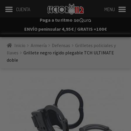
CUENTA
MENU
Paga a tu ritmo
ENVÍO peninsular 4,95€ / GRATIS +100€
Inicio
Armería
Defensas
Grilletes policiales y 
llaves
Grillete negro rígido plegable TCH ULTIMATE 
doble
Envío gratis