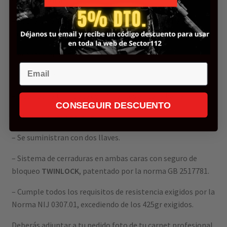
Características:
– Sobredimensionados con un 17% más de diámetro
interno para muñecas grandes.
– Acabado en negro.
Email
– Peso: 455 gr
– 3 barras de trinquete con 4 dientes en cada barra.
CONSEGUIR DESCUENTO
– 21 posiciones de cierre.
– Se suministran con dos llaves.
– Sistema de cerraduras en ambas caras con seguro de
bloqueo
TWINLOCK
, patentado por la norma GB 2517781.
– Cumple todos los requisitos de resistencia exigidos por la
Norma NIJ 0307.01, excediendo de los 425gr exigidos.
Deberás adjuntar a tu pedido foto de tu carnet profesional