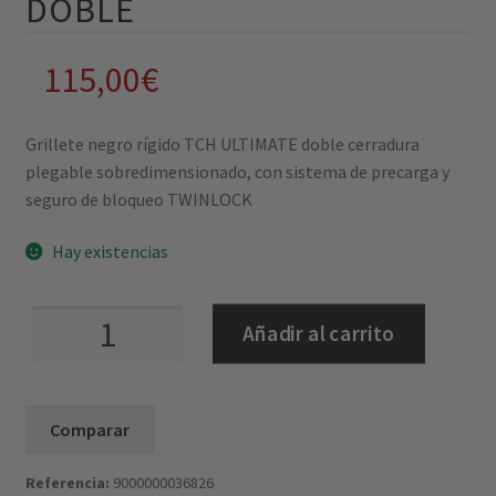
DOBLE
115,00
€
Grillete negro rígido TCH ULTIMATE doble cerradura
plegable sobredimensionado, con sistema de precarga y
seguro de bloqueo TWINLOCK
Hay existencias
Grillete
Añadir al carrito
negro
rígido
plegable
Comparar
TCH
ULTIMATE
Referencia:
9000000036826
doble