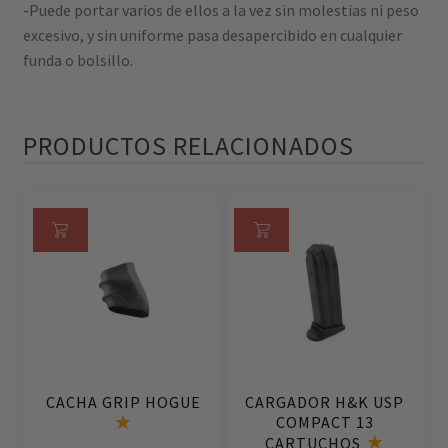
-Puede portar varios de ellos a la vez sin molestias ni peso
excesivo, y sin uniforme pasa desapercibido en cualquier
funda o bolsillo.
PRODUCTOS RELACIONADOS
Añ
Añ
ad
ad
ir
ir
al
al
ca
ca
rri
rri
CACHA GRIP HOGUE
CARGADOR H&K USP
to
to
COMPACT 13
CARTUCHOS