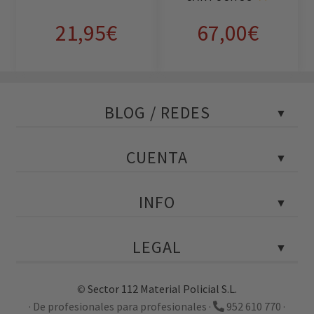
21,95
€
67,00
€
BLOG / REDES
Blog Policial
CUENTA
Tests policiales
Instagram
Portada
INFO
Facebook
Mi cuenta
YouTube
Mis pedidos
Contactar con atención al cliente
Twitter
LEGAL
Mis descargas
Ubicación de la tienda en Málaga
LinkedIn
Mis direcciones
Horarios y festivos
Aviso legal
Detalles de mi cuenta
©
Sector 112 Material Policial S.L.
Empresa e historia
Calidad, ambiente y prevención
· De profesionales para profesionales ·
952 610 770
·
Certificaciones ISO