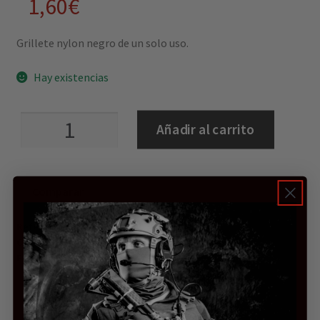
1,60
€
Grillete nylon negro de un solo uso.
Hay existencias
Grillete
Añadir al carrito
nylon
desechable
negro
Comparar
cantidad
Referencia:
9000000028661
Categorías:
Armería
,
Grilletes policiales y llaves
Etiqueta:
Sin etiqueta
Descripción
Valoraciones