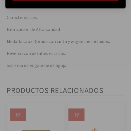
y Guardia Civil, entre otros cuerpos civiles.
Características:
Fabricación de Alta Calidad
Medalla Cruz Dorada con cinta y enganche incluidos.
Reverso con detalles escritos.
Sistema de enganche de aguja
PRODUCTOS RELACIONADOS
Añ
Añ
ad
ad