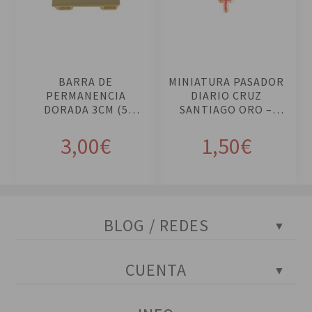
ir
ir
al
al
ca
ca
rri
rri
BARRA DE
MINIATURA PASADOR
to
to
PERMANENCIA
DIARIO CRUZ
DORADA 3CM (5
SANTIAGO ORO –
AÑOS)
ROJO
3,00
€
1,50
€
BLOG / REDES
Blog Policial
CUENTA
Tests policiales
Instagram
Portada