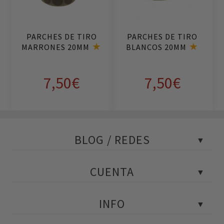
al
al
ca
ca
rri
rri
PARCHES DE TIRO
PARCHES DE TIRO
to
to
MARRONES 20MM
BLANCOS 20MM
7,50
€
7,50
€
BLOG / REDES
Blog Policial
CUENTA
Tests policiales
Instagram
Portada
INFO
Facebook
Mi cuenta
YouTube
Mis pedidos
Contactar con atención al cliente