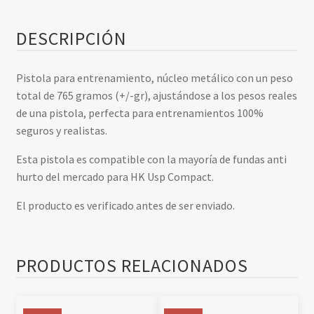
DESCRIPCIÓN
Pistola para entrenamiento, núcleo metálico con un peso
Email
total de 765 gramos (+/-gr), ajustándose a los pesos reales
de una pistola, perfecta para entrenamientos 100%
seguros y realistas.
Politica de privacidad
He leído y acepto la Política de Privacidad y consiento el uso
de mis datos con fines comerciales y de marketing.
Esta pistola es compatible con la mayoría de fundas anti
hurto del mercado para HK Usp Compact.
CONSEGUIR DESCUENTO
El producto es verificado antes de ser enviado.
PRODUCTOS RELACIONADOS