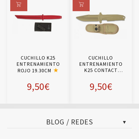
Añ
Añ
ad
ad
ir
ir
al
al
ca
ca
rri
rri
CUCHILLO K25
CUCHILLO
to
to
ENTRENAMIENTO
ENTRENAMIENTO
K25 CONTACT
ROJO 19.30CM
TRAINER TAN
9,50
€
9,50
€
BLOG / REDES
Blog Policial