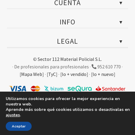
CUENTA
Tests policiales
Instagram
Portada
INFO
Facebook
Mi cuenta
YouTube
Mis pedidos
Contactar con atención al cliente
Twitter
LEGAL
Mis descargas
Ubicación de la tienda en Málaga
LinkedIn
Mis direcciones
Horarios y festivos
Aviso legal
Detalles de mi cuenta
©
Sector 112 Material Policial S.L.
Empresa e historia
Calidad, ambiente y prevención
· De profesionales para profesionales ·
952 610 770
·
Certificaciones ISO
Derecho de desistimiento
[
Mapa Web
]
·
[
TyC
]
·
[
lo + vendido
]
·
[
lo + nuevo
]
Requisitos de compra de armas
Envíos, devoluciones y reembolsos
Reglamento de armas en España
Fichero automatizado de datos
Formas de pago
Utilizamos cookies para ofrecer la mejor experiencia en
nuestra web.
Ley de cookies
Aprende más sobre qué cookies utilizamos o desactivalas en
ajustes
.
Política de privacidad
0
Aceptar