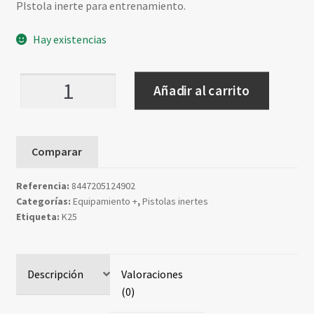
PIstola inerte para entrenamiento.
Hay existencias
Pistola
Añadir al carrito
azul
entrenamiento
K25
Comparar
real
training
Referencia:
8447205124902
765gr
Categorías:
Equipamiento +
,
Pistolas inertes
cantidad
Etiqueta:
K25
Descripción
Valoraciones
(0)