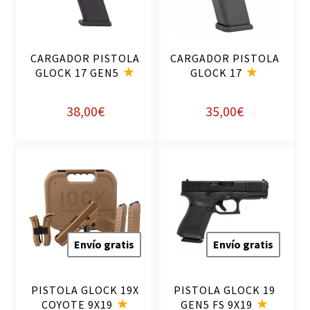
al
al
ca
ca
rri
rri
CARGADOR PISTOLA
CARGADOR PISTOLA
to
to
GLOCK 17 GEN5
GLOCK 17
38,00
€
35,00
€
Envío gratis
Envío gratis
PISTOLA GLOCK 19X
PISTOLA GLOCK 19
COYOTE 9X19
GEN5 FS 9X19