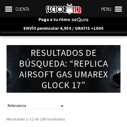
CUENTA
MENU
Paga a tu ritmo
ENVÍO peninsular 4,95€ / GRATIS +100€
RESULTADOS DE
BÚSQUEDA: “REPLICA
AIRSOFT GAS UMAREX
GLOCK 17”
Ordenado
Mostrando 1–12 de 100 resultados
por