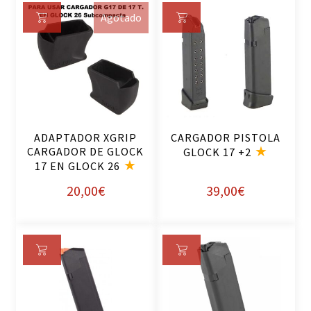
Agotado
Le
Añ
er
ad
m
ir
ás
al
ca
rri
ADAPTADOR XGRIP
CARGADOR PISTOLA
to
CARGADOR DE GLOCK
GLOCK 17 +2
17 EN GLOCK 26
20,00
€
39,00
€
Añ
Añ
ad
ad
ir
ir