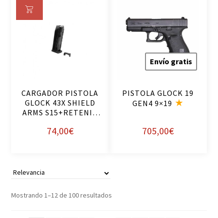
Añ
ad
ir
al
Envío gratis
ca
rri
CARGADOR PISTOLA
PISTOLA GLOCK 19
to
GLOCK 43X SHIELD
GEN4 9×19
ARMS S15+RETENID
74,00
€
705,00
€
Ordenado
Mostrando 1–12 de 100 resultados
por
popularidad