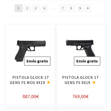
popularidad
1
2
3
4
…
7
8
9
Envío gratis
Envío gratis
PISTOLA GLOCK 17
PISTOLA GLOCK 17
GEN5 FS MOS 9X19
GEN5 FS 9X19
887,00
€
769,00
€