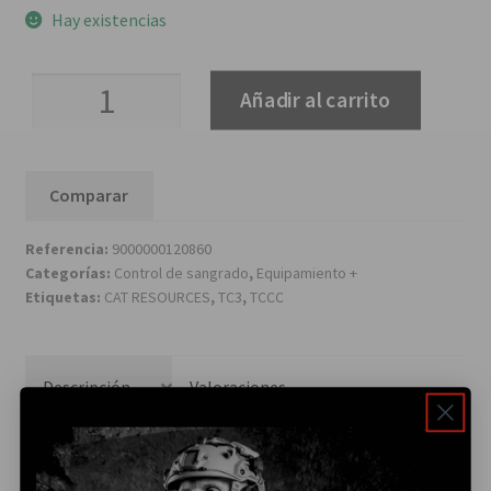
Hay existencias
Torniquete
Añadir al carrito
C.A.T.
Gen
7
Comparar
Entrenamiento
cantidad
Referencia:
9000000120860
Categorías:
Control de sangrado
,
Equipamiento +
Etiquetas:
CAT RESOURCES
,
TC3
,
TCCC
Descripción
Valoraciones
(0)