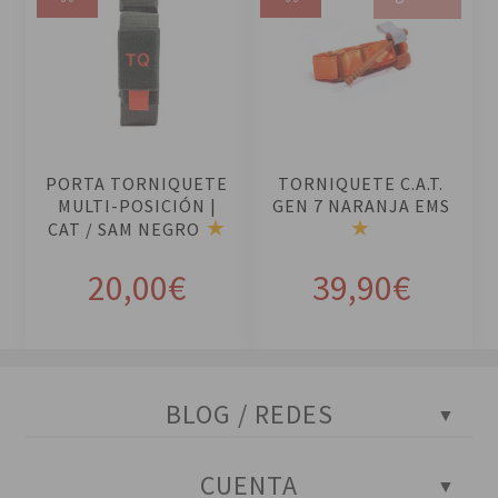
Añ
Le
ad
er
ir
m
al
ás
ca
rri
PORTA TORNIQUETE
TORNIQUETE C.A.T.
to
MULTI-POSICIÓN |
GEN 7 NARANJA EMS
CAT / SAM NEGRO
20,00
€
39,90
€
BLOG / REDES
Blog Policial
CUENTA
Tests policiales