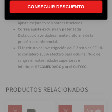
Nueva banda de cierre reforzada, color gris por
CONSEGUIR DESCUENTO
consideraciones tácticas (solo en versión táctica).
Nueva placa de ajuste
Ajuste mejorado con bordes biselados.
Correa ajuste exclusiva y patentada
Distribución verdaderamente uniforme de la
presión circunferencial.
El Instituto de Investigación del Ejército de EE. UU.
lo consideró 100% efectivo para ocluir el flujo de
sangre en extremidades superiores e
inferiores.
RECOMENDADO por el CoTCCC.
PRODUCTOS RELACIONADOS
Agotado