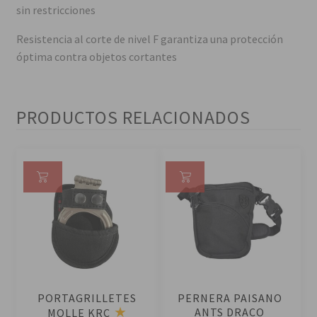
sin restricciones
Resistencia al corte de nivel F garantiza una protección
óptima contra objetos cortantes
PRODUCTOS RELACIONADOS
Añ
Añ
ad
ad
ir
ir
al
al
ca
ca
rri
rri
PORTAGRILLETES
PERNERA PAISANO
to
to
ANTS DRACO
MOLLE KRC