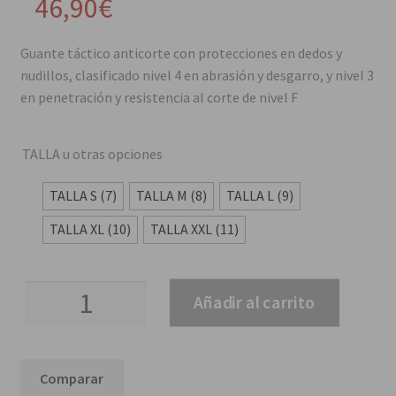
46,90
€
Guante táctico anticorte con protecciones en dedos y
nudillos, clasificado nivel 4 en abrasión y desgarro, y nivel 3
en penetración y resistencia al corte de nivel F
TALLA u otras opciones
TALLA S (7)
TALLA M (8)
TALLA L (9)
TALLA XL (10)
TALLA XXL (11)
Guantes
Añadir al carrito
anticorte
ANTS
Legion
Comparar
cantidad