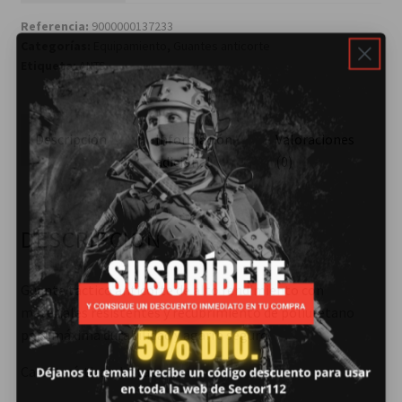
Referencia:
9000000137233
Categorías:
Equipamiento
,
Guantes anticorte
Etiqueta:
ANTS
Descripción
Información
Valoraciones
adicional
(0)
DESCRIPCIÓN
Guante táctico anticorte de alto rendimiento con
materiales resistentes y recubrimiento de poliuretano
para máxima durabilidad y agarre seguro.
Características destacadas: